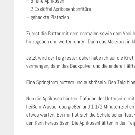
– 8 reife Aprikosen
– 2 Esslöffel Aprikosenkonfitüre
– gehackte Pistazien
Zuerst die Butter mit dem normalen sowie dem Vanille
hinzugeben und weiter rühren. Dann das Marzipan in k
Jetzt wird der Teig fester, daher habe ich auf die Kn
vermengen, dann das Backpulver und die andere Hälft
Eine Springform buttern und ausbröseln. Den Teig hin
Nun die Aprikosen häuten: Dafür an der Unterseite mi
heißem Wasser übergießen und 1 1/2 Minuten ziehen 
etwas warten. Bei mir hat sich die Schale schon fast
den Kern herauslösen. Die Aprikosenhälften in den Tei