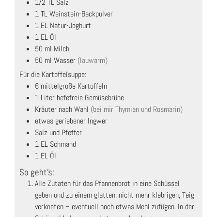
1/2
TL
Salz
1
TL
Weinstein-Backpulver
1
EL
Natur-Joghurt
1
EL
Öl
50
ml
Milch
50
ml
Wasser
(lauwarm)
Für die Kartoffelsuppe:
6
mittelgroße Kartoffeln
1
Liter
hefefreie Gemüsebrühe
Kräuter nach Wahl
(bei mir Thymian und Rosmarin)
etwas geriebener Ingwer
Salz und Pfeffer
1
EL
Schmand
1
EL
Öl
So geht's:
Alle Zutaten für das Pfannenbrot in eine Schüssel
geben und zu einem glatten, nicht mehr klebrigen, Teig
verkneten – eventuell noch etwas Mehl zufügen. In der