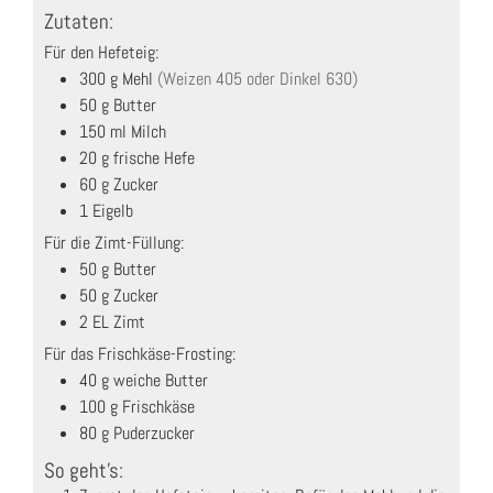
Zutaten:
Für den Hefeteig:
300
g
Mehl
(Weizen 405 oder Dinkel 630)
50
g
Butter
150
ml
Milch
20
g
frische Hefe
60
g
Zucker
1
Eigelb
Für die Zimt-Füllung:
50
g
Butter
50
g
Zucker
2
EL
Zimt
Für das Frischkäse-Frosting:
40
g
weiche Butter
100
g
Frischkäse
80
g
Puderzucker
So geht's: