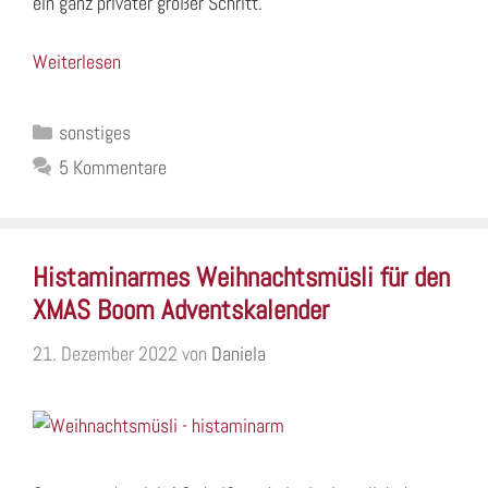
ein ganz privater großer Schritt.
Weiterlesen
Kategorien
sonstiges
5 Kommentare
Histaminarmes Weihnachtsmüsli für den
XMAS Boom Adventskalender
21. Dezember 2022
von
Daniela