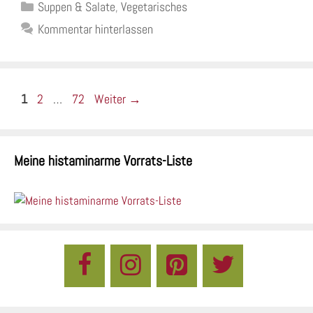
Kategorien
Suppen & Salate
,
Vegetarisches
Kommentar hinterlassen
Seite
Seite
Seite
1
2
…
72
Weiter
→
Meine histaminarme Vorrats-Liste