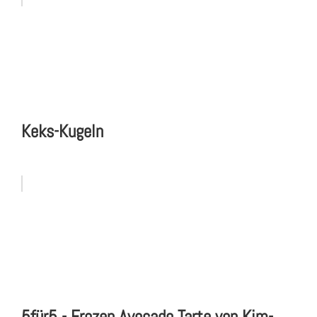
Keks-Kugeln
5für5 - Frozen Avocado Tarte von Kim-