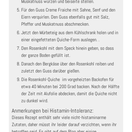
Muskatnuss würzen und beiseite stellen.
Für den Guss Creme Fraiche mit Sahne, Senf und den
Eiern verquirlen. Den Guss ebenfalls gut mit Salz,
Pfeffer und Muskatnuss abschmecken.
Jetzt den Mürbeteig aus dem Kühlschrank holen und in
einer eingefetteten Quiche-Form auslegen. .
Den Rosenkohl mit dem Speck hinein geben, so dass
der ganze Boden gefüllt ist.
Danach den Bergkäse über den Rosenkohl reiben und
zuletzt den Guss darüber gießen.
Die Rosenkohl-Quiche im vorgeheizten Backofen für
etwa 40 Minuten bei 200 Grad backen. Nach der Hälfte
der Zeit mit Alufolie abdecken, damit die Quiche nicht
zu dunkel wird.
Anmerkungen bei Histamin-Intoleranz:
Dieses Rezept enthält sehr viele nicht-histaminarme
Zutaten, daher müsst ihr leider darauf verzichten, wenn ihr
betroffen seid. Es gibt auf dem Blog aber einige