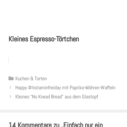
Kleines Espresso-Törtchen
Kategorien
Kuchen & Torten
Happy #histaminfreiday mit Paprika-Möhren-Waffeln
Kleines “No Knead Bread” aus dem Glastopf
14 Kommentare zu „Einfach nur ein