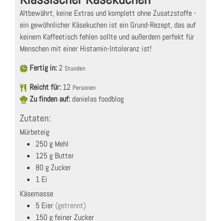
Altbewährt, keine Extras und komplett ohne Zusatzstoffe -
ein gewöhnlicher Käsekuchen ist ein Grund-Rezept, das auf
keinem Kaffeetisch fehlen sollte und außerdem perfekt für
Menschen mit einer Histamin-Intoleranz ist!
Fertig in:
2
Stunden
Reicht für:
12
Personen
Zu finden auf:
danielas foodblog
Zutaten:
Mürbeteig
250
g
Mehl
125
g
Butter
80
g
Zucker
1
Ei
Käsemasse
5
Eier
(getrennt)
150
g
feiner Zucker