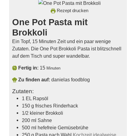
Rezept drucken
One Pot Pasta mit
Brokkoli
Ein Topf, 15 Minuten Zeit und ein paar wenige
Zutaten. Die One Pot Brokkoli Pasta ist blitzschnell
auf dem Tisch und super wandelbar.
Fertig in:
15
Minuten
Zu finden auf:
danielas foodblog
Zutaten:
1
EL
Rapsöl
150
g
frisches Rinderhack
1/2
kleiner Brokkoli
200
ml
Sahne
500
ml
hefefreie Gemüsebrühe
250
g
Pasta nach Wahl
Kochzeit idealweise