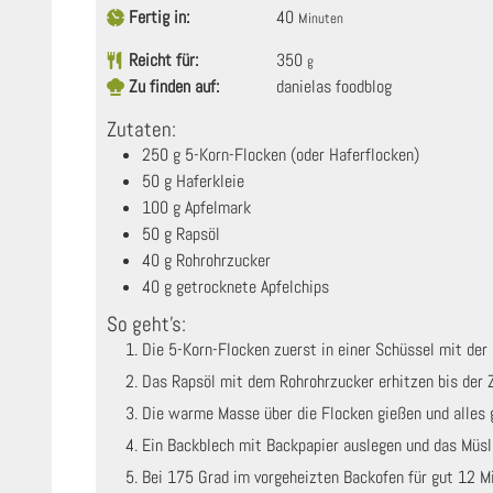
Fertig in:
40
Minuten
Reicht für:
350
g
Zu finden auf:
danielas foodblog
Zutaten:
250
g
5-Korn-Flocken (oder Haferflocken)
50
g
Haferkleie
100
g
Apfelmark
50
g
Rapsöl
40
g
Rohrohrzucker
40
g
getrocknete Apfelchips
So geht's:
Die 5-Korn-Flocken zuerst in einer Schüssel mit der
Das Rapsöl mit dem Rohrohrzucker erhitzen bis der 
Die warme Masse über die Flocken gießen und alles 
Ein Backblech mit Backpapier auslegen und das Müsli
Bei 175 Grad im vorgeheizten Backofen für gut 12 Minuten backen, dann einmal wenden und noch mal 12 Minuten