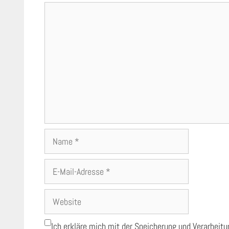
Kommentar
Name
E-
Mail-
Adresse
Website
Ich erkläre mich mit der Speicherung und Verarbeit