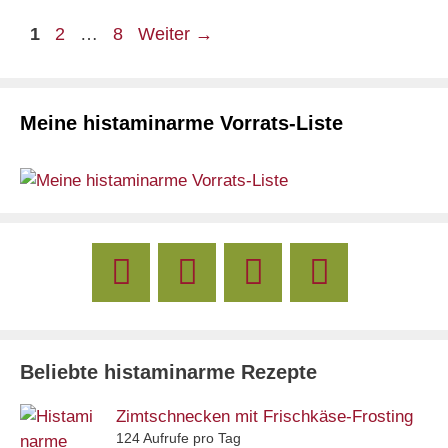
Seite
Seite
Seite
1
2
…
8
Weiter
→
Meine histaminarme Vorrats-Liste
Beliebte histaminarme Rezepte
Zimtschnecken mit Frischkäse-Frosting
124 Aufrufe pro Tag