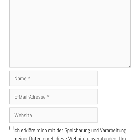
Name
E-
Mail-
Adresse
Website
Ich erkläre mich mit der Speicherung und Verarbeitung
meiner Daten durch diese Website einverstanden. Um