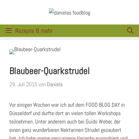
Zum
Inhalt
springen
Rezepte & mehr
Blaubeer-Quarkstrudel
29. Juli 2015
von
Daniela
Vor einigen Wochen war ich auf dem FOOD BLOG DAY in
Düsseldorf und durfte dort an vielen tollen Workshops
teilnehmen. Unter anderem auch bei Guido Weber, der
einen ganz wunderbaren Nektarinen-Strudel gezaubert
hat. Ich habe meine ganz eigene Variante ausprobiert und