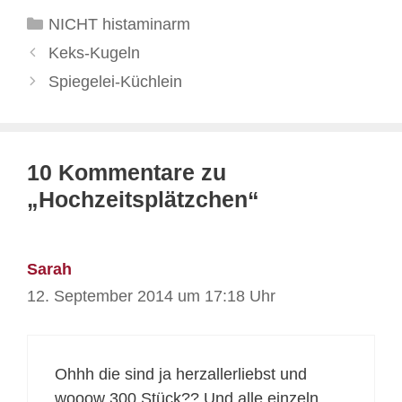
Kategorien
NICHT histaminarm
Keks-Kugeln
Spiegelei-Küchlein
10 Kommentare zu
„Hochzeitsplätzchen“
Sarah
12. September 2014 um 17:18 Uhr
Ohhh die sind ja herzallerliebst und
wooow 300 Stück?? Und alle einzeln