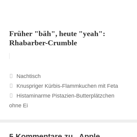
Früher "bäh", heute "yeah":
Rhabarber-Crumble
Kategorien
Nachtisch
Knuspriger Kürbis-Flammkuchen mit Feta
Histaminarme Pistazien-Butterplätzchen
ohne Ei
5 Kommentare zu „Apple