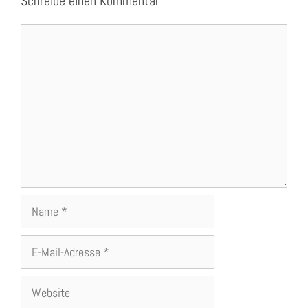
Schreibe einen Kommentar
Kommentar
Name
E-
Mail-
Adresse
Website