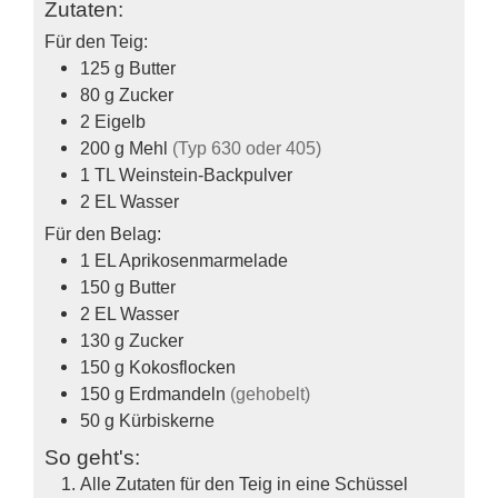
Zutaten:
Für den Teig:
125
g
Butter
80
g
Zucker
2
Eigelb
200
g
Mehl
(Typ 630 oder 405)
1
TL
Weinstein-Backpulver
2
EL
Wasser
Für den Belag:
1
EL
Aprikosenmarmelade
150
g
Butter
2
EL
Wasser
130
g
Zucker
150
g
Kokosflocken
150
g
Erdmandeln
(gehobelt)
50
g
Kürbiskerne
So geht's:
Alle Zutaten für den Teig in eine Schüssel