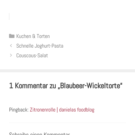
Kategorien
Kuchen & Torten
Schnelle Joghurt-Pasta
Couscous-Salat
1 Kommentar zu „Blaubeer-Wickeltorte“
Pingback:
Zitronenrolle | danielas foodblog
Schreibe einen Kommentar