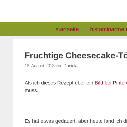
Zum
Inhalt
springen
startseite
histaminarme 
Fruchtige Cheesecake-T
18. August 2013
von
Daniela
Als ich dieses Rezept über ein
Bild bei Pinter
muss.
Es hat etwas gedauert, aber heute fand ich d