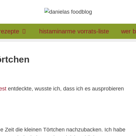
rezepte
histaminarme vorrats-liste
wer b
örtchen
est
entdeckte, wusste ich, dass ich es ausprobieren
ie Zeit die kleinen Törtchen nachzubacken. Ich habe