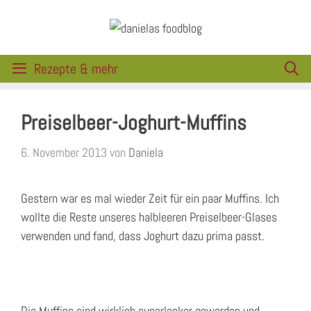
Zum
Inhalt
springen
Rezepte & mehr
Preiselbeer-Joghurt-Muffins
6. November 2013
von
Daniela
Gestern war es mal wieder Zeit für ein paar Muffins. Ich
wollte die Reste unseres halbleeren Preiselbeer-Glases
verwenden und fand, dass Joghurt dazu prima passt.
Die Muffins sind wirklich superlocker geworden und