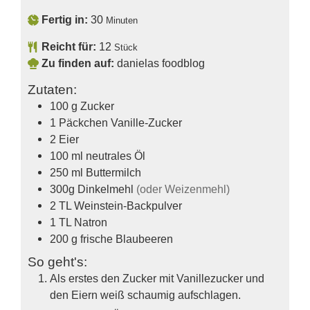
Fertig in:
30
Minuten
Reicht für:
12
Stück
Zu finden auf:
danielas foodblog
Zutaten:
100
g
Zucker
1
Päckchen
Vanille-Zucker
2
Eier
100
ml
neutrales Öl
250
ml
Buttermilch
300g
Dinkelmehl
(oder Weizenmehl)
2
TL
Weinstein-Backpulver
1
TL
Natron
200
g
frische Blaubeeren
So geht's:
Als erstes den Zucker mit Vanillezucker und
den Eiern weiß schaumig aufschlagen.