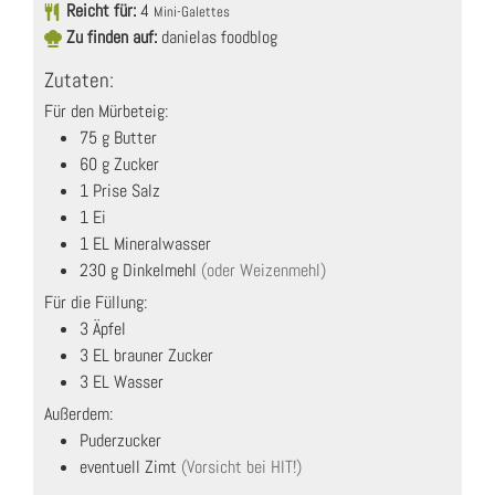
Reicht für:
4
Mini-Galettes
Zu finden auf:
danielas foodblog
Zutaten:
Für den Mürbeteig:
75
g
Butter
60
g
Zucker
1
Prise
Salz
1
Ei
1
EL
Mineralwasser
230
g
Dinkelmehl
(oder Weizenmehl)
Für die Füllung:
3
Äpfel
3
EL
brauner Zucker
3
EL
Wasser
Außerdem:
Puderzucker
eventuell Zimt
(Vorsicht bei HIT!)