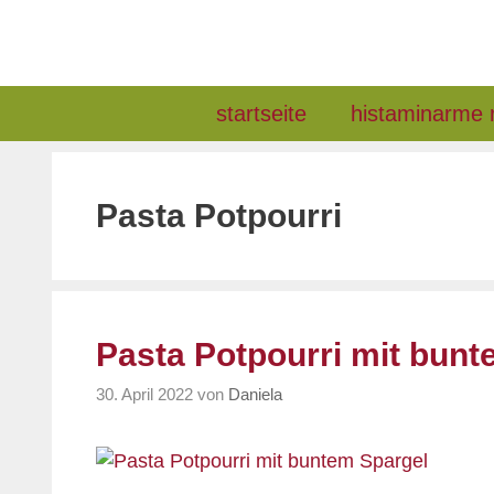
Zum
Inhalt
springen
startseite
histaminarme 
Pasta Potpourri
Pasta Potpourri mit bunt
30. April 2022
von
Daniela