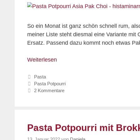
So ein Monat ist ganz schön schnell rum, also
meiner Liste steht diesmal eine Variante mi
Ersatz. Passend dazu kommt noch etwas Pak C
Weiterlesen
Kategorien
Pasta
Schlagwörter
Pasta Potpourri
2 Kommentare
Pasta Potpourri mit Brok
13. Januar 2022
von
Daniela