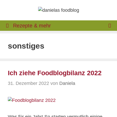
Zum
Inhalt
springen
Rezepte & mehr
sonstiges
Ich ziehe Foodblogbilanz 2022
31. Dezember 2022
von
Daniela
Was für ein Jahr! So starten vermutlich einige