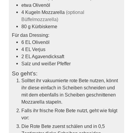
etwa Olivenöl
4
Kugeln
Mozzarella
(optional
Büffelmozzarella)
80
g
Kürbiskerne
Für das Dressing:
6
EL
Olivenöl
4
EL
Verjus
2
EL
Agavendicksaft
Salz und weißer Pfeffer
So geht's:
Solltet ihr vakuumierte rote Bete nutzen, könnt
ihr diese einfach in Scheiben schneiden und
mit dem ebenfalls in Scheiben geschnittenen
Mozzarella stapeln.
Falls ihr frische Rote Bete nutzt, geht wie folgt
vor:
Die Rote Bete zuerst schälen und in 0,5