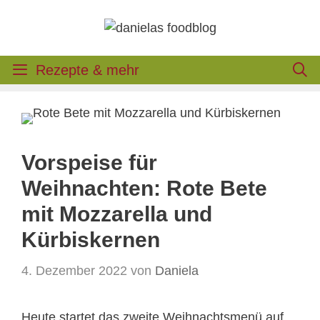
Zum
Inhalt
springen
Rezepte & mehr
Vorspeise für
Weihnachten: Rote Bete
mit Mozzarella und
Kürbiskernen
4. Dezember 2022
von
Daniela
Heute startet das zweite Weihnachtsmenü auf