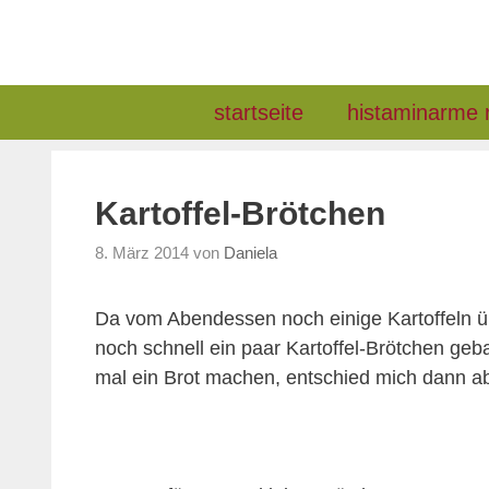
Zum
Inhalt
springen
startseite
histaminarme 
Kartoffel-Brötchen
8. März 2014
von
Daniela
Da vom Abendessen noch einige Kartoffeln ü
noch schnell ein paar Kartoffel-Brötchen geba
mal ein Brot machen, entschied mich dann abe